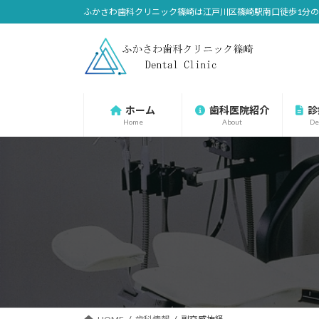
コ
ナ
ふかさわ歯科クリニック篠崎は江戸川区篠崎駅南口徒歩1分
ン
ビ
テ
ゲ
ン
ー
ツ
シ
へ
ョ
ホーム
歯科医院紹介
診
ス
ン
Home
About
De
キ
に
ッ
移
プ
動