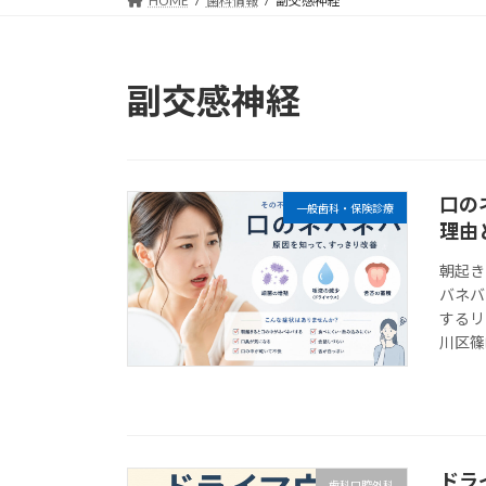
HOME
歯科情報
副交感神経
副交感神経
口の
一般歯科・保険診療
理由
朝起き
バネバ
するリ
川区篠
ドラ
歯科口腔外科