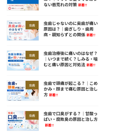
ない唇荒れの対策
新着!!
虫歯じゃないのに奥歯が痛い
虫歯
原因は？｜歯ぎしり・歯周
病・親知らずとの関係
新着!!
虫歯治療後に痛いのはなぜ？
虫歯
｜いつまで続く？しみる・噛
むと痛い原因と対処法
新着!!
虫歯で頭痛が起こる？｜こめ
虫歯
かみ・顔まで痛む原因と治し
方
新着!!
虫歯で口臭がする？｜甘酸っ
虫歯
ぱい・腐敗臭の原因と治し方
新着!!