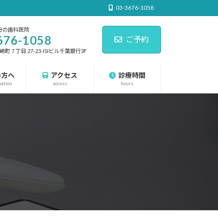
03-3676-1058
分の歯科医院
676-1058
ご予約
７丁目 27-23-ISIビル千葉銀行3F
の方へ
アクセス
診療時間
nation
access
hours