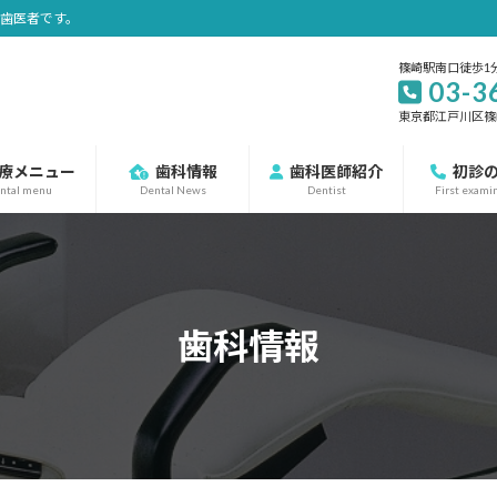
の歯医者です。
篠崎駅南口徒歩1
03-3
東京都江戸川区篠崎町
療メニュー
歯科情報
歯科医師紹介
初診
ntal menu
Dental News
Dentist
First exami
歯科情報