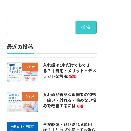
検
索:
最近の投稿
入れ歯は1本だけでもでき
入れ歯
る？｜費用・メリット・デメ
リットを解説
新着!!
入れ歯が得意な歯医者の特徴
入れ歯
｜痛い・外れる・噛めない悩
みを改善するには
新着!!
唇が乾燥・ひび割れる原因
一般歯科・保険診
は？｜リップを塗っても治ら
療