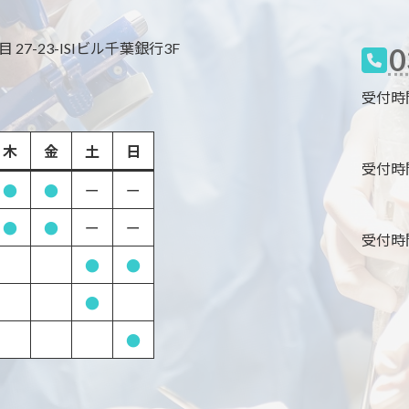
27-23-ISIビル千葉銀行3F
0
受付時間 9
木
金
土
日
受付時間 8
●
●
ー
ー
●
●
ー
ー
受付時間 8
●
●
●
●