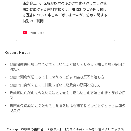
東京都江戸川区篠崎駅前のふかさわ歯科クリニック篠
崎がお届けする歯科情報です。 ●個別のご質問に関す
る返答について 申し訳ございませんが、治療に関する
個別のご質問…
YouTube
Recent Posts
虫歯治療後に痛いのはなぜ？｜いつまで続く？しみる・噛むと痛い原因と
対処法
虫歯で頭痛が起こる？｜こめかみ・顔まで痛む原因と治し方
虫歯で口臭がする？｜甘酸っぱい・腐敗臭の原因と治し方
抜歯後に血が止まらないのは大丈夫？｜正しい止血方法・血餅・受診の目
安
抜歯後の飲酒はいつから？｜お酒を控える期間とドライソケット・出血の
リスク
Copyright © 篠崎の歯医者｜医療法人社団スマイル会・ふかさわ歯科クリニック篠