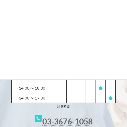
所在地：
〒133-0061 東京都江戸川区篠崎町７丁目 27-23-ISIビル千葉銀行3F
最寄駅：
都営新宿線篠崎駅から徒歩1分
土曜日・日曜日・祝日・休日診療しています。
診療時間
月
火
水
木
金
土
日
9:00 〜 13:00
●
●
●
●
●
ー
ー
14:30 〜 19:30
●
●
●
●
●
ー
ー
8:00 〜 13:00
●
●
14:00 〜 18:00
●
14:00 〜 17:30
●
診療時間
03-3676-1058