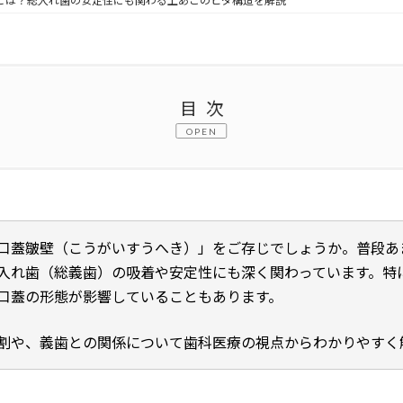
とは？総入れ歯の安定性にも関わる上あごのヒダ構造を解説
目次
OPEN
関わる上あごの重要なヒダ構造
）とは
口蓋皺壁（こうがいすうへき）」をご存じでしょうか。普段あ
入れ歯（総義歯）の吸着や安定性にも深く関わっています。特
口蓋の形態が影響していることもあります。
割や、義歯との関係について歯科医療の視点からわかりやすく