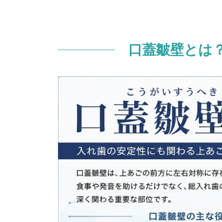
2.
総入れ歯（総義歯）との関係
2.1.
義歯の吸着・安定性に影響す
口蓋皺壁とは
2.2.
型取り（印象採得）で重要な
2.3.
義歯の痛み・違和感の原因に
3.
総入れ歯を安定させるための臨床
3.1.
自然な凹凸を再現する
3.2.
前方部の厚みと発音への配慮
3.3.
周囲粘膜とのシール形成が重
4.
江戸川区・篠崎で「外れにくい総