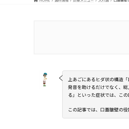
HOME
歯科情報
診療メニュー
入れ歯
口蓋皺壁
1.
口蓋皺壁とは？入れ歯の安定にも
1.1.
口蓋皺壁（こうがいすうへき
上あごにあるヒダ状の構造「
1.2.
口蓋皺壁の主な役割
発音を助けるだけでなく、総
る」といった症状では、この
1.2.1.
食べ物をまとめやすくする
この記事では、口蓋皺壁の役
1.2.2.
発音を助ける
1.2.3.
個人識別に利用される