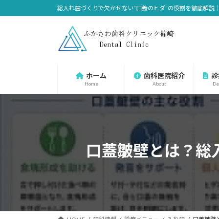
コ
ナ
総入れ歯づくりで欠かせない“口蓋のヒダ”の役割を徹底解説
ン
ビ
テ
ゲ
ン
ー
ツ
シ
へ
ョ
ホーム
歯科医院紹介
診
ス
ン
Home
About
De
キ
に
ッ
移
プ
動
口蓋皺壁とは？総