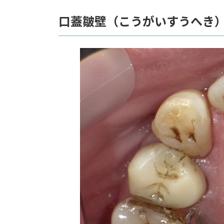
口蓋皺壁（こうがいすうへき