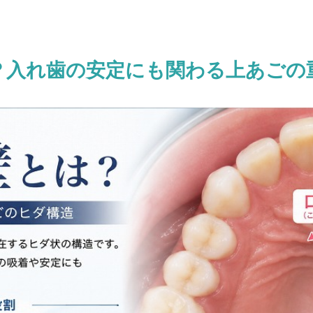
る
？入れ歯の安定にも関わる上あごの
ポイント
なることも
的ポイント
要
入れ歯」をお探しの方へ