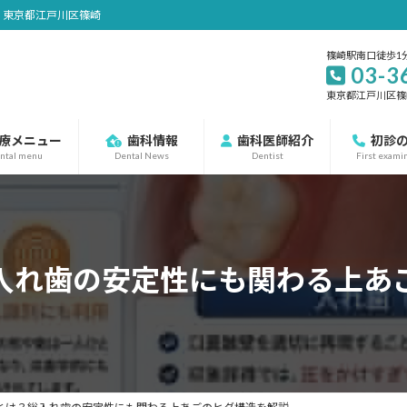
｜東京都江戸川区篠崎
篠崎駅南口徒歩1
03-3
東京都江戸川区篠崎町
療メニュー
歯科情報
歯科医師紹介
初診
ntal menu
Dental News
Dentist
First exami
入れ歯の安定性にも関わる上あ