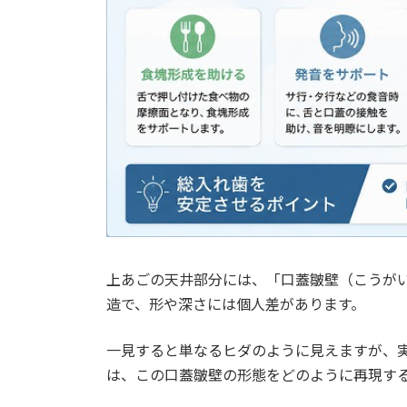
5.
【動画】目立たない部分入れ歯の
6.
筆者・院長
6.1.
深沢 一
6.1.1.
メッセージ
上あごの天井部分には、「口蓋皺壁（こうが
造で、形や深さには個人差があります。
一見すると単なるヒダのように見えますが、
は、この口蓋皺壁の形態をどのように再現す