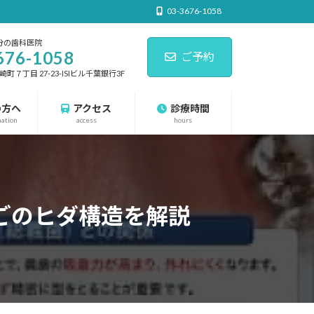
03-3676-1058
分の歯科医院
676-1058
ご予約
７丁目 27-23-ISIビル千葉銀行3F
の方へ
アクセス
診療時間
nation
access
hours
ごのヒダ構造を解説