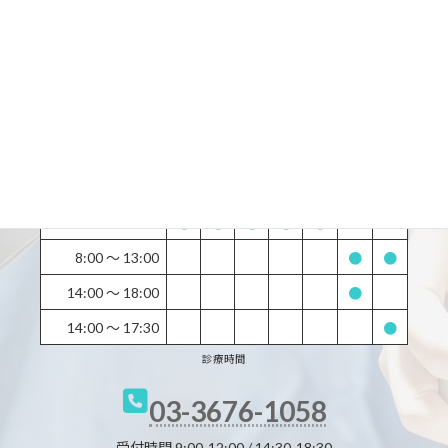
所在地：
〒133-0061 東京都江戸川区篠崎町７丁目 27-23-ISIビル千葉銀行3F
最寄駅：
都営新宿線篠崎駅から徒歩1分
土曜日・日曜日・祝日・休日診療しています。
診療時間
月
火
水
木
金
土
日
9:00 〜 13:00
●
●
●
●
●
ー
ー
14:30 〜 19:30
●
●
●
●
●
ー
ー
8:00 〜 13:00
●
●
14:00 〜 18:00
●
14:00 〜 17:30
●
診療時間
03-3676-1058
受付時間 9:00-12:00 / 14:30-18:30