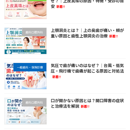
ぜ？｜上皮真珠の原因・特徴・受診の目
安
新着!!
上顎洞炎とは？｜上の奥歯が痛い・頬が
歯科口腔外科
重い原因と歯性上顎洞炎の治療
新着!!
気圧で歯が痛いのはなぜ？｜台風・低気
一般歯科・保険診療
圧・飛行機で歯痛が起こる原因と対処法
新着!!
口が開かない原因とは？開口障害の症状
歯科口腔外科
と治療法を解説
新着!!