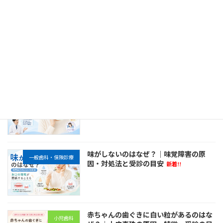
最近の投稿
ペリクルとは？｜歯を守る役割と虫歯・
予防歯科
歯周病・ホワイトニングとの関係
新着!!
口が勝手に動くのはなぜ？｜口・舌が無
一般歯科・保険診療
意識に動く原因と考えられる病気を解説
新着!!
味がしないのはなぜ？｜味覚障害の原
一般歯科・保険診療
因・対処法と受診の目安
新着!!
赤ちゃんの歯ぐきに白い粒があるのはな
小児歯科