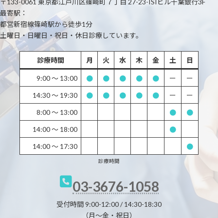
〒133-0061 東京都江戸川区篠崎町７丁目 27-23-ISIビル千葉銀行3F
最寄駅：
都営新宿線篠崎駅から徒歩1分
土曜日・日曜日・祝日・休日診療しています。
診療時間
月
火
水
木
金
土
日
9:00 〜 13:00
●
●
●
●
●
ー
ー
14:30 〜 19:30
●
●
●
●
●
ー
ー
8:00 〜 13:00
●
●
14:00 〜 18:00
●
14:00 〜 17:30
●
診療時間
03-3676-1058
受付時間 9:00-12:00 / 14:30-18:30
（月～金・祝日）