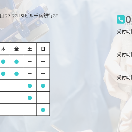
27-23-ISIビル千葉銀行3F
0
受付時間 9
木
金
土
日
受付時間 8
●
●
ー
ー
●
●
ー
ー
受付時間 8
●
●
●
●