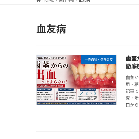
HOME
歯科情報
血友病
血友病
歯茎
一般歯科・保険診療
徹底
歯茎か
用・糖
記事で
査・治
口から