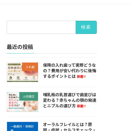
検
索:
最近の投稿
保険の入れ歯って実際どうな
入れ歯
の？費用が安い代わりに後悔
するポイントとは
新着!!
哺乳瓶の乳首選びで歯並びは
小児矯正
変わる？赤ちゃんの顎の発達
とニプルの選び方
新着!!
オーラルフレイルとは？原
一般歯科・保険診
因・症状・セルフチェック・
療