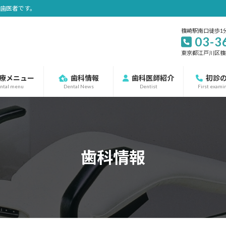
の歯医者です。
篠崎駅南口徒歩1
03-3
東京都江戸川区篠崎町
療メニュー
歯科情報
歯科医師紹介
初診
ntal menu
Dental News
Dentist
First exami
歯科情報