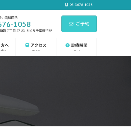
03-3676-1058
分の歯科医院
676-1058
ご予約
７丁目 27-23-ISIビル千葉銀行3F
の方へ
アクセス
診療時間
nation
access
hours