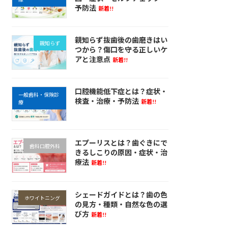
予防法
新着!!
親知らず抜歯後の歯磨きはい
親知らず
つから？傷口を守る正しいケ
アと注意点
新着!!
口腔機能低下症とは？症状・
一般歯科・保険診
検査・治療・予防法
新着!!
療
エプーリスとは？歯ぐきにで
歯科口腔外科
きるしこりの原因・症状・治
療法
新着!!
シェードガイドとは？歯の色
ホワイトニング
の見方・種類・自然な色の選
び方
新着!!