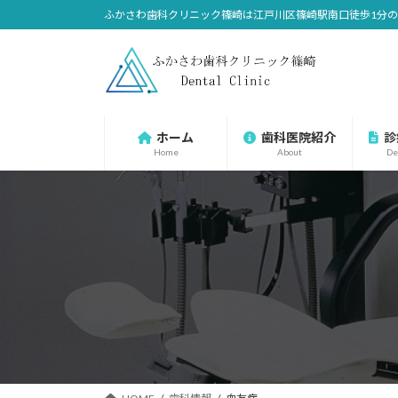
コ
ナ
ふかさわ歯科クリニック篠崎は江戸川区篠崎駅南口徒歩1分
ン
ビ
テ
ゲ
ン
ー
ツ
シ
へ
ョ
ホーム
歯科医院紹介
診
ス
ン
Home
About
De
キ
に
ッ
移
プ
動