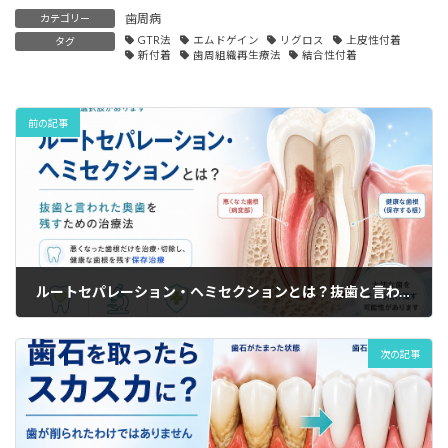
歯周病
カテゴリー
GTR法
エムドゲイン
リグロス
上皮性付着
タグ
新付着
歯周組織再生療法
結合性付着
前の記事
ルートセパレーション・ヘミセクションとは？抜歯と言われた奥歯を残すための治療法
次の記事