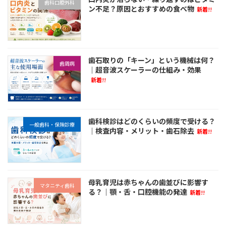
歯科口腔外科
ン不足？原因とおすすめの食べ物
新着!!
歯石取りの「キーン」という機械は何？
歯周病
｜超音波スケーラーの仕組み・効果
新着!!
歯科検診はどのくらいの頻度で受ける？
一般歯科・保険診療
｜検査内容・メリット・歯石除去
新着!!
母乳育児は赤ちゃんの歯並びに影響す
マタニティ歯科
る？｜顎・舌・口腔機能の発達
新着!!