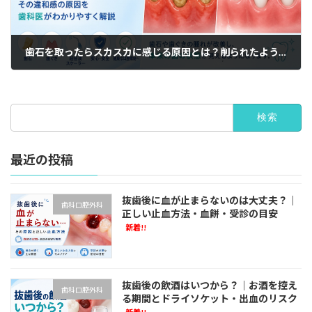
歯石を取ったらスカスカに感じる原因とは？削られたように感じる理由
検
索:
最近の投稿
抜歯後に血が止まらないのは大丈夫？｜
歯科口腔外科
正しい止血方法・血餅・受診の目安
新着!!
抜歯後の飲酒はいつから？｜お酒を控え
歯科口腔外科
る期間とドライソケット・出血のリスク