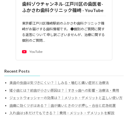
歯科ゾウチャンネル-江戸川区の歯医者-
ふかさわ歯科クリニック篠崎 - YouTube
東京都江戸川区篠崎駅前のふかさわ歯科クリニック篠
崎がお届けする歯科情報です。 ●個別のご質問に関す
る返答について 申し訳ございませんが、治療に関する
個別のご質問…
YouTube
Recent Posts
奥歯の虫歯は気づきにくい？｜しみる・噛むと痛い症状と治療法
矮小歯とは？前歯が小さい原因は？｜すきっ歯への影響・治療法・費用
ジェットウォッシャーの効果は？｜メリット・デメリットと正しい使い方
歯痛に効くツボはある？｜歯が痛いときのツボ押し・合谷と応急処置
入れ歯は1本だけでもできる？｜費用・メリット・デメリットを解説