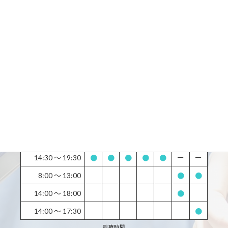
お気軽にどうぞ
所在地：
〒133-0061 東京都江戸川区篠崎町７丁目 27-23-ISIビル千葉銀行3F
最寄駅：
都営新宿線篠崎駅から徒歩1分
土曜日・日曜日・祝日・休日診療しています。
診療時間
月
火
水
木
金
土
日
9:00 〜 13:00
●
●
●
●
●
ー
ー
14:30 〜 19:30
●
●
●
●
●
ー
ー
8:00 〜 13:00
●
●
14:00 〜 18:00
●
14:00 〜 17:30
●
診療時間