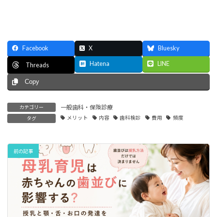
Facebook
X
Bluesky
Hatena
LINE
Threads
Copy
一般歯科・保険診療
カテゴリー
メリット
内容
歯科検診
費用
頻度
タグ
前の記事