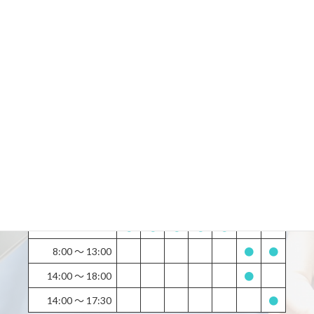
ご予約・お問い合わせは
お気軽にどうぞ
所在地：
〒133-0061 東京都江戸川区篠崎町７丁目 27-23-ISIビル千葉銀行3F
最寄駅：
都営新宿線篠崎駅から徒歩1分
土曜日・日曜日・祝日・休日診療しています。
診療時間
月
火
水
木
金
土
日
9:00 〜 13:00
●
●
●
●
●
ー
ー
14:30 〜 19:30
●
●
●
●
●
ー
ー
8:00 〜 13:00
●
●
14:00 〜 18:00
●
14:00 〜 17:30
●