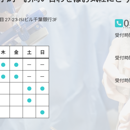
27-23-ISIビル千葉銀行3F
0
受付時間 9
木
金
土
日
受付時間 8
●
●
ー
ー
●
●
ー
ー
受付時間 8
●
●
●
●