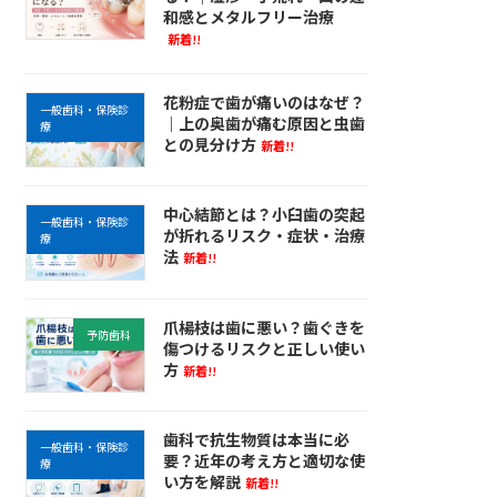
和感とメタルフリー治療
新着!!
花粉症で歯が痛いのはなぜ？
一般歯科・保険診
｜上の奥歯が痛む原因と虫歯
療
との見分け方
新着!!
中心結節とは？小臼歯の突起
一般歯科・保険診
が折れるリスク・症状・治療
療
法
新着!!
爪楊枝は歯に悪い？歯ぐきを
予防歯科
傷つけるリスクと正しい使い
方
新着!!
歯科で抗生物質は本当に必
一般歯科・保険診
要？近年の考え方と適切な使
療
い方を解説
新着!!