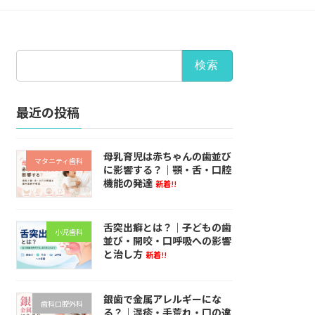
検
索:
最近の投稿
母乳育児は赤ちゃんの歯並び
マタニティ歯科
に影響する？｜顎・舌・口腔
機能の発達
新着!!
舌突出癖とは？｜子どもの歯
小児歯科
並び・開咬・口呼吸への影響
と治し方
新着!!
銀歯で金属アレルギーにな
歯科口腔外科
る？｜湿疹・手荒れ・口の違