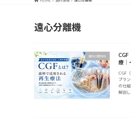
HOME
歯科情報
遠心分離機
遠心分離機
CG
歯科口腔外科
療｜
CGF
プラン
の仕組
解説し