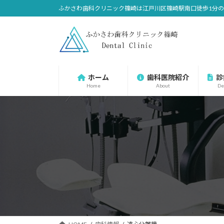
コ
ナ
ふかさわ歯科クリニック篠崎は江戸川区篠崎駅南口徒歩1分
ン
ビ
テ
ゲ
ン
ー
ツ
シ
へ
ョ
ホーム
歯科医院紹介
診
ス
ン
Home
About
De
キ
に
ッ
移
プ
動