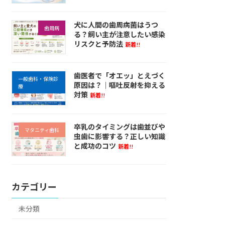
犬に人間の歯周病菌はうつ
歯周病
る？飼い主が注意したい感染
リスクと予防法
新着!!
歯医者で「オエッ」とえづく
一般歯科・保険診
原因は？｜嘔吐反射を抑える
療
対策
新着!!
卒乳のタイミングは歯並びや
マタニティ歯科
虫歯に影響する？正しい知識
と成功のコツ
新着!!
カテゴリー
未分類