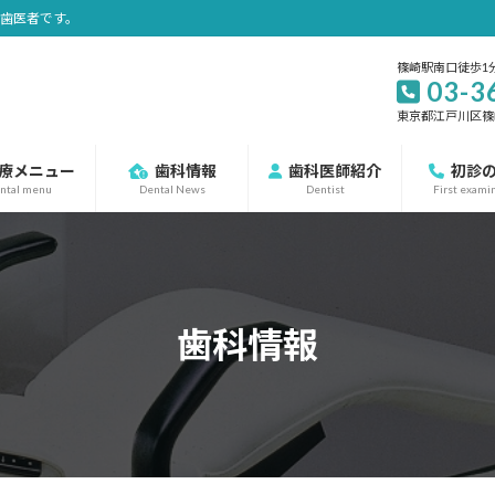
の歯医者です。
篠崎駅南口徒歩1
03-3
東京都江戸川区篠崎町
療メニュー
歯科情報
歯科医師紹介
初診
ntal menu
Dental News
Dentist
First exami
歯科情報