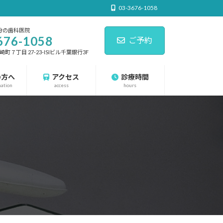
03-3676-1058
分の歯科医院
676-1058
ご予約
７丁目 27-23-ISIビル千葉銀行3F
の方へ
アクセス
診療時間
nation
access
hours