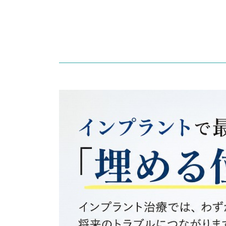
4.3.
3. サージカルガイド作製
4.4.
4. インプラント埋入手術
4.5.
5. 治癒期間と人工歯の装着
5.
サージカルガイドが特に有効なケ
5.1.
前歯のインプラント
5.2.
奥歯で神経が近いケース
5.3.
骨量が少ないケース
5.4.
複数本のインプラント
6.
サージカルガイドを使えば絶対に