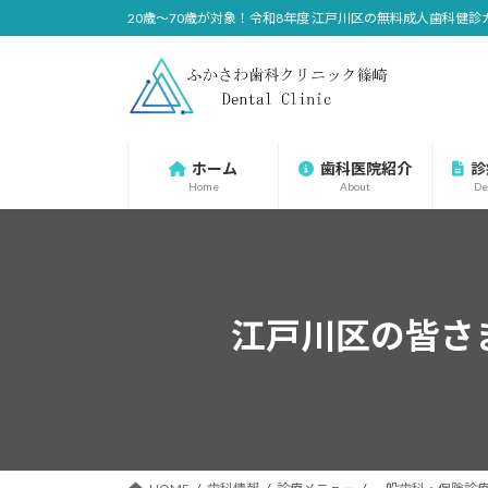
コ
ナ
20歳〜70歳が対象！令和8年度 江戸川区の無料成人歯科健
ン
ビ
テ
ゲ
ン
ー
ツ
シ
へ
ョ
ホーム
歯科医院紹介
診
ス
ン
Home
About
De
キ
に
ッ
移
プ
動
江戸川区の皆さ