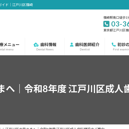
診ガイド｜江戸川区篠崎
篠崎駅南口徒歩1
03-3
東京都江戸川区篠崎町
療メニュー
歯科情報
歯科医師紹介
初診
ntal menu
Dental News
Dentist
First exami
まへ｜令和8年度 江戸川区成人