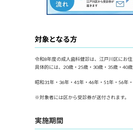
2.3.
3. 健康寿命の延伸
3.
歯科医院からのおすすめ
対象となる方
4.
まとめ
4.1.
関連記事
令和8年度の成人歯科健診は、江戸川区にお住
具体的には、20歳・25歳・30歳・35歳・40
5.
江戸川区篠崎にお住まいの皆さま
昭和31年・36年・41年・46年・51年・56
※対象者には区から受診券が送付されます。
実施期間