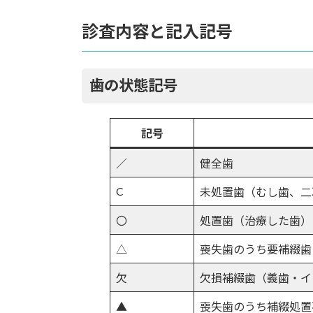
診査内容と記入記号
歯の状態記号
記号
／
健全歯
C
未処置歯（むし歯、二
〇
処置歯（治療した歯）
△
喪失歯のうち要補綴歯
欠
欠損補綴歯（義歯・イ
▲
喪失歯のうち補綴処置