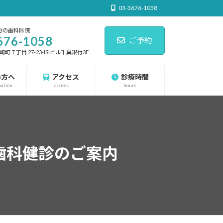
03-3676-1058
分の歯科医院
676-1058
ご予約
７丁目 27-23-ISIビル千葉銀行3F
の方へ
アクセス
診療時間
nation
access
hours
歯科健診のご案内