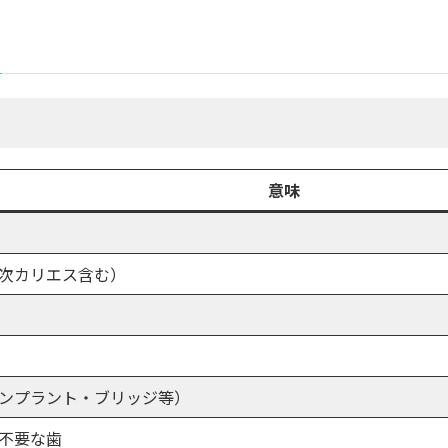
意味
次カリエス含む）
ンプラント・ブリッジ等）
不要な歯