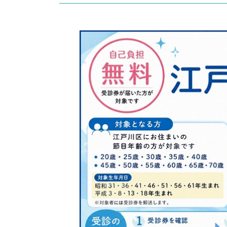
1.4.2.
口腔内チェックポイント
1.5.
歯肉と歯周ポケットの評価基
1.5.1.
表1：歯肉出血の判定基準
1.5.2.
表2：歯周ポケットの判定
1.6.
費用
1.7.
受診方法
2.
成人歯科健診を受けるメリット
2.1.
1. 歯周病の早期発見
2.2.
2. 治療費の削減