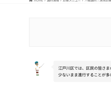
HOME
歯科情報
診療メニュー
一般歯科・保険診
1.
江戸川区成人歯科健診
1.1.
対象となる方
江戸川区では、区民の皆さま
1.2.
実施期間
少ないまま進行することが多
1.3.
健診内容
1.4.
診査内容と記入記号
1.4.1.
歯の状態記号