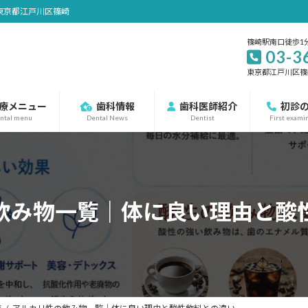
東京都江戸川区篠崎
篠崎駅南口徒歩1
03-3
東京都江戸川区篠崎町
療メニュー
歯科情報
歯科医師紹介
初診
ntal menu
Dental News
Dentist
First exami
飲み物一覧｜体に良い理由と酸