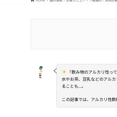
HOME
歯科情報
診療メニュー
一般歯科・保険診
1.
飲み物はアルカリ性がいい？
健
1.1.
アルカリ性とは？基本知識
「飲み物のアルカリ性って
1.1.1.
pHってなに？
水やお茶、豆乳などのアルカ
ることも…。
1.1.2.
体とpHの関係
この記事では、アルカリ性飲
2.
アルカリ性の飲み物一覧
2.1.
水・ミネラルウォーター