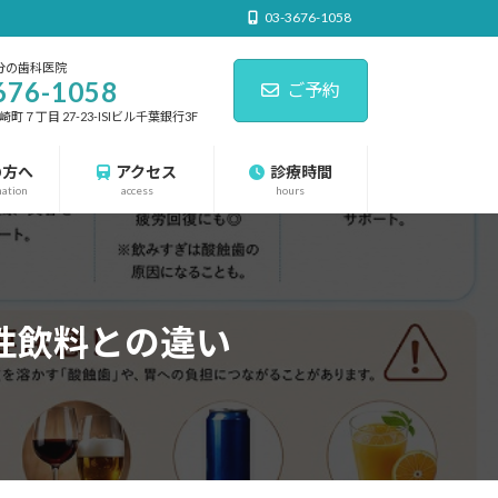
03-3676-1058
分の歯科医院
676-1058
ご予約
７丁目 27-23-ISIビル千葉銀行3F
の方へ
アクセス
診療時間
nation
access
hours
性飲料との違い