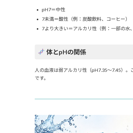
pH7＝中性
6.2.
タイミングの工夫
7未満＝酸性（例：炭酸飲料、コーヒー）
7より大きい＝アルカリ性（例：一部の水
6.3.
歯の健康にもメリット
7.
まとめ
体とpHの関係
8.
健康のために「何を飲むか」を意
人の血液は弱アルカリ性（pH7.35〜7.4
9.
【動画】ステイン着色汚れをクリ
です。
10.
筆者・院長
10.1.
深沢 一
10.1.1.
メッセージ