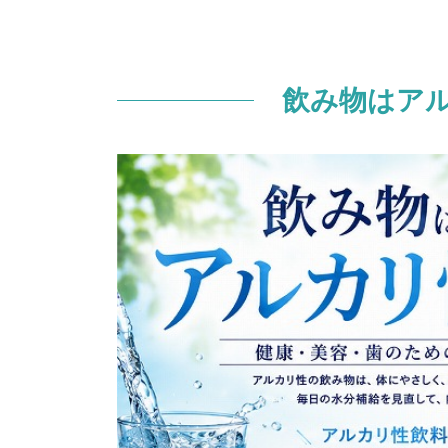
2.2.
お茶類
2.3.
フルーツ系飲料
飲み物はア
2.4.
その他（豆乳・野菜ジュー
3.
酸性の飲み物との違い
3.1.
酸性飲料の例
3.2.
歯や胃への影響
3.3.
アルカリ性が選ばれる理由
4.
アルカリ性飲料の健康効果
4.1.
胃酸過多や胸やけの緩和