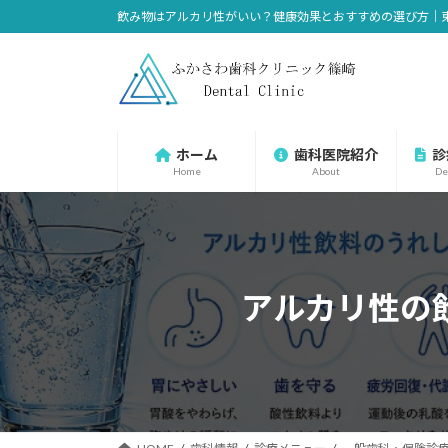
コ
ナ
飲み物はアルカリ性がいい？健康効果とおすすめの選び方｜
ン
ビ
テ
ゲ
ン
ー
ツ
シ
へ
ョ
ホーム
歯科医院紹介
診
ス
ン
Home
About
De
キ
に
ッ
移
プ
動
アルカリ性の