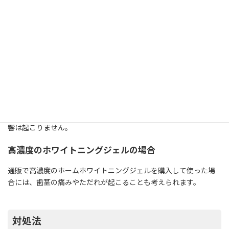
ホワイトニングジェルが流出
ホワイトニングジェルの流出
ホームホワイトニングジェルをマウスピースに所定量より多く入
れすぎて溢れ出した場合、歯茎に痛み出たり、白くただれ変色す
ることがあります。
当院のホームホワイトニングジェルは10％を使っているので、多
少マウスピースからジェルがこぼれ出したとしても、歯茎に殆ど影
響は起こりません。
高濃度のホワイトニングジェルの場合
通販で高濃度のホームホワイトニングジェルを購入して使った場
合には、歯茎の痛みやただれが起こることも考えられます。
対処法