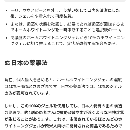
一旦、マウスピースを外し、
うがいをして口内を清潔にした
後
、ジェルを少量入れて再度装着。
または、歯茎の状態を確認し、必要であれば歯茎が回復するま
で
ホームホワイトニングを一時中断する
ことも選択肢の一つ。
高濃度のホームホワイトニングジェルから10％のホワイトニン
グジェルに切り替えることで、症状が改善する場合もある
。
⚖ 日本の薬事法
現在、個人輸入を含めると、ホームホワイトニングジェルの濃度
は
10%～45%とさまざま
です。日本の薬事法では、
10%のジェル
のみが認可されています。
しかし、
この10%のジェルを使用しても
、日本人特有の歯の構造
の影響で、
約1割の患者さんに知覚過敏や歯が浮くような不快症状
が生じることがあります
。これは、
市販されているほとんどのホ
ワイトニングジェルが欧米人向けに開発された商品であるためで