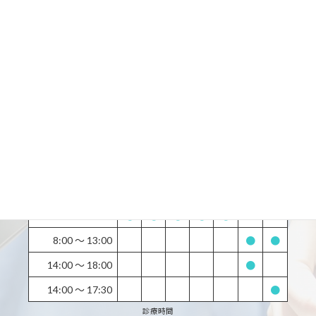
お気軽にどうぞ
所在地：
〒133-0061 東京都江戸川区篠崎町７丁目 27-23-ISIビル千葉銀行3F
最寄駅：
都営新宿線篠崎駅から徒歩1分
土曜日・日曜日・祝日・休日診療しています。
診療時間
月
火
水
木
金
土
日
9:00 〜 13:00
●
●
●
●
●
ー
ー
14:30 〜 19:30
●
●
●
●
●
ー
ー
8:00 〜 13:00
●
●
14:00 〜 18:00
●
14:00 〜 17:30
●
診療時間