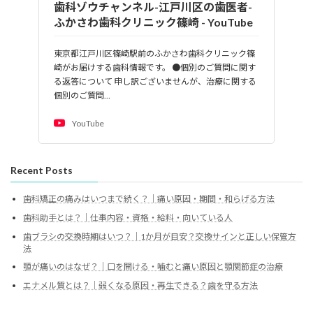
歯科ゾウチャンネル-江戸川区の歯医者-
ふかさわ歯科クリニック篠崎 - YouTube
東京都江戸川区篠崎駅前のふかさわ歯科クリニック篠
崎がお届けする歯科情報です。 ●個別のご質問に関す
る返答について 申し訳ございませんが、治療に関する
個別のご質問…
YouTube
Recent Posts
歯科矯正の痛みはいつまで続く？｜痛い原因・期間・和らげる方法
歯科助手とは？｜仕事内容・資格・給料・向いている人
歯ブラシの交換時期はいつ？｜1か月が目安？交換サインと正しい保管方
法
顎が痛いのはなぜ？｜口を開ける・噛むと痛い原因と顎関節症の治療
エナメル質とは？｜弱くなる原因・再生できる？歯を守る方法