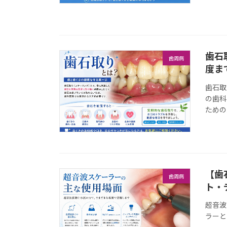
歯石
歯周病
度ま
歯石取
の歯科
ための
【歯
歯周病
ト・
超音波
ラーと