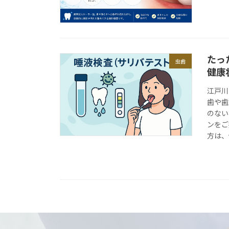
たっ
虫歯
健康
江戸川
歯や歯
のない
ンをご
方は、