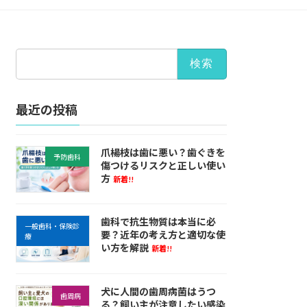
検
索:
最近の投稿
爪楊枝は歯に悪い？歯ぐきを
予防歯科
傷つけるリスクと正しい使い
方
新着!!
歯科で抗生物質は本当に必
一般歯科・保険診
要？近年の考え方と適切な使
療
い方を解説
新着!!
犬に人間の歯周病菌はうつ
歯周病
る？飼い主が注意したい感染