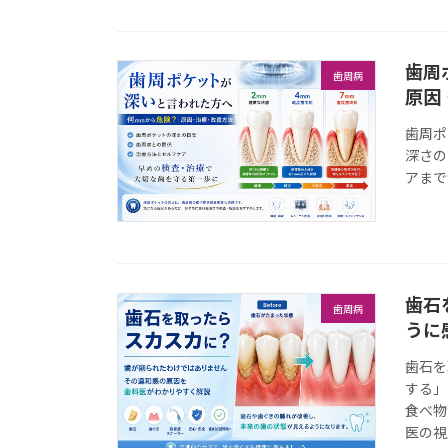
歯周
歯周病
原因
歯周ポ
深さの
アまで
歯石
歯周病
うに
歯石を
する」
食べ物
医の視