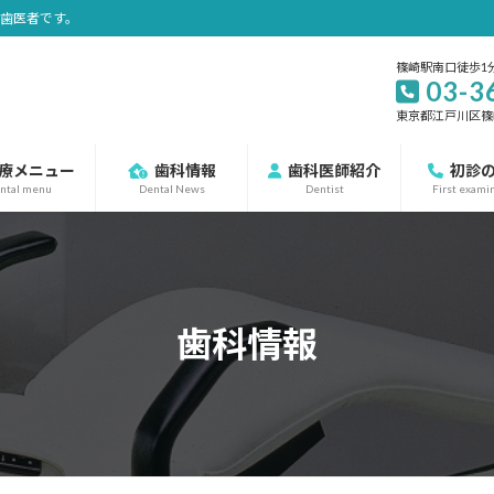
の歯医者です。
篠崎駅南口徒歩1
03-3
東京都江戸川区篠崎町
療メニュー
歯科情報
歯科医師紹介
初診
ntal menu
Dental News
Dentist
First exami
歯科情報