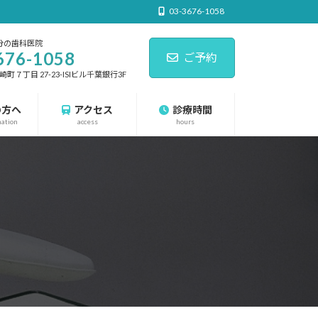
03-3676-1058
分の歯科医院
676-1058
ご予約
７丁目 27-23-ISIビル千葉銀行3F
の方へ
アクセス
診療時間
nation
access
hours