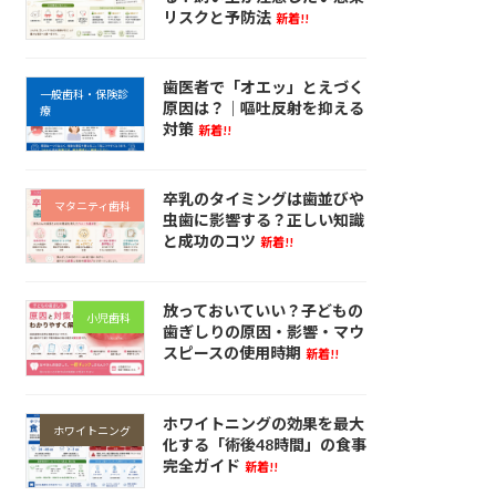
リスクと予防法
新着!!
歯医者で「オエッ」とえづく
一般歯科・保険診
原因は？｜嘔吐反射を抑える
療
対策
新着!!
卒乳のタイミングは歯並びや
マタニティ歯科
虫歯に影響する？正しい知識
と成功のコツ
新着!!
放っておいていい？子どもの
小児歯科
歯ぎしりの原因・影響・マウ
スピースの使用時期
新着!!
ホワイトニングの効果を最大
ホワイトニング
化する「術後48時間」の食事
完全ガイド
新着!!