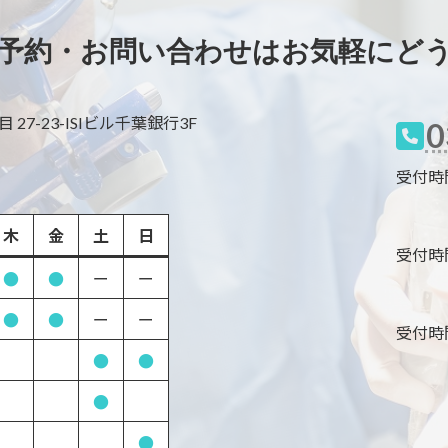
予約・お問い合わせは
お気軽にど
27-23-ISIビル千葉銀行3F
0
受付時間 9
木
金
土
日
受付時間 8
●
●
ー
ー
●
●
ー
ー
受付時間 8
●
●
●
●