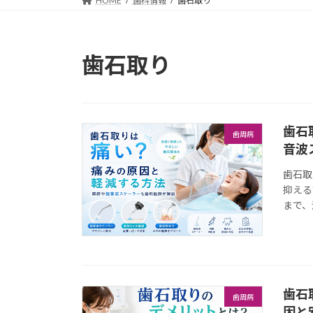
HOME
歯科情報
歯石取り
歯石取り
歯石
歯周病
音波
歯石取
抑える
まで、
歯石
歯周病
因と