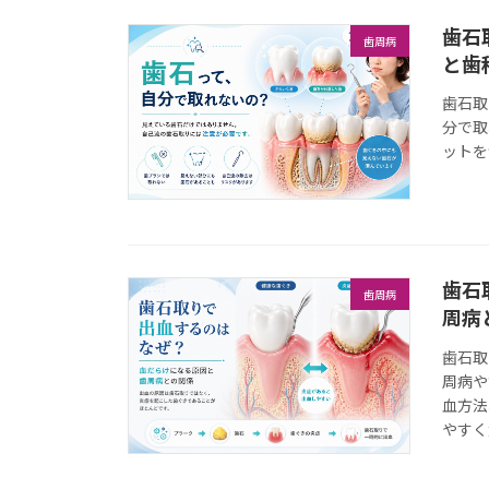
歯石
歯周病
と歯
歯石取
分で取
ットを
歯石
歯周病
周病
歯石取
周病や
血方法
やすく