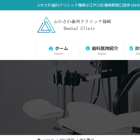
コ
ナ
ふかさわ歯科クリニック篠崎は江戸川区篠崎駅南口徒歩1分
ン
ビ
テ
ゲ
ン
ー
ツ
シ
へ
ョ
ホーム
歯科医院紹介
診
ス
ン
Home
About
De
キ
に
ッ
移
プ
動